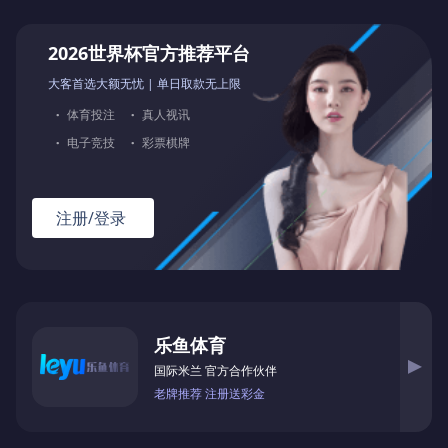
NBA季后赛掘金胜快船，约基奇末节连得10分拯救球队，季后赛快船掘金比赛回放
NBA多支球队在赛季末期调整轮换阵容，nba球队更替
NBA季后赛掘金胜快船，约基奇末节
中文大纲 一、引言 H1: 引言 H2:
连得10分拯救球队 目录 引言 比赛概
NBA的赛季结构 H3: 为什么球队在赛
况 比赛背景 球队状态分析 ...
季末期会调整阵容 ...
CBA常规赛广东宏远主场胜出 易建联替补登场仍旧影响比赛节奏，cba广东宏远队拜年
3
03-11
CBA季后赛总决赛G5辽宁男篮主场绝杀新疆广汇 夺得队史第三座总冠军
4
03-11
足球赛事直播时间安排，足球比赛直播日程
足球赛事直播时间安排 目录 引言 什么是足球赛事直
播 全球主要足球赛事概述 英超联赛 西甲联赛 德甲联
赛 意甲联赛 欧冠联赛 世界杯 欧洲杯 如何查找足球赛
中国足球
2026-03-30