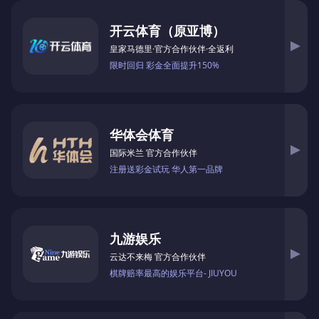
事直播时间 在线直播平台 手机应用 电视台 常见问题
及解答 如何确保直播质量 是否有付费内容 如何在多
足球裁判科技再升级，VAR新规则试点，足球var技术全称
个平台上找到赛事直播 是否有延迟直播 如何...
足球裁判科技再升级，VAR新规则试点 一、引言 为什
么足球裁判科技的升级如此重要？ 足球作为全球最受
欢迎的运动之一，其比赛结果直接关系到无数球迷的
体育资讯
2026-03-29
情绪和期望。因此，确保裁判判罚的公平性和准确性
至关重要。科技的进步为我们提供了更精准的工具，
足球体育产业规模分析，足球产业主要经营内容
以帮助裁判做出更正确的判罚。今天，我们将深入探
足球体育产业规模分析 目录 引言 1.1 什么是足球体育
讨足球裁判科技的...
产业 1.2 为什么分析足球体育产业规模重要 全球足球
市场概况 2.1 全球足球市场现状 2.2 主要市场参与者
NBA
2026-03-29
2.3 市场增长趋势 足球产业的主要组成部分 3.1 赛事
组织与运营 3.2 球队经营与管理 3.3 球衣及装备制造
足球产业全球化趋势，足球产业的发展趋势
3.4 媒体...
足球产业全球化趋势 足球产业全球化趋势概述 1. 足
球产业的全球化背景 1.1 足球在全球的流行程度 1.2
全球足球市场规模 2. 足球产业的国际化趋势 2.1 跨国
NBA
2026-03-28
足球联赛的崛起 2.2 国际足联（FIFA）的影响力 3. 足
球球员的全球化迁移 3.1 欧洲联赛中的非欧洲球员 3.
足球专家赛事分析推荐，足球专家推荐310
2 亚洲球员在...
足球专家赛事分析推荐 文章大纲 引言 什么是足球专
家分析 为什么需要专家分析 专家分析的重要性 提高